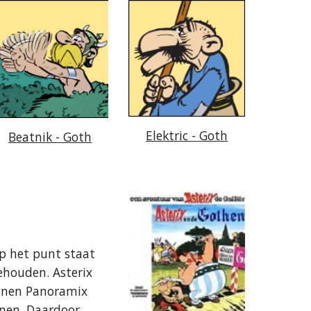
Elektric - Goth
Beatnik - Goth
op het punt staat
ehouden. Asterix
unnen Panoramix
nnen. Daardoor