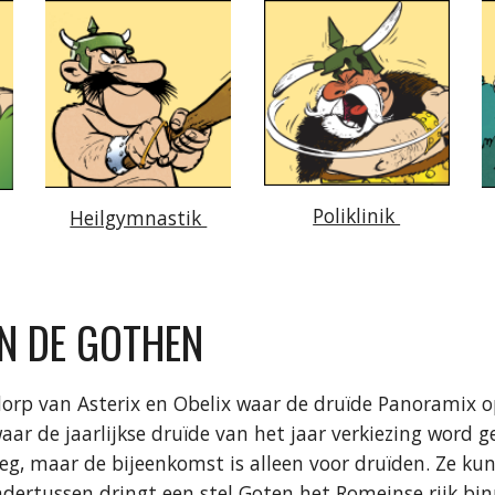
Poliklinik
Heilgymnastik
EN DE GOTHEN
 dorp van Asterix en Obelix waar de druïde Panoramix 
r de jaarlijkse druïde van het jaar verkiezing word g
g, maar de bijeenkomst is alleen voor druïden. Ze k
ndertussen dringt een stel Goten het Romeinse rijk bi