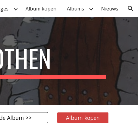
ages
Album kopen
Albums
Nieuws
ion
OTHEN
de Album >>
Album kopen