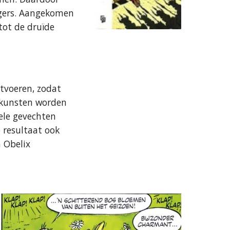
ngers. Aangekomen
tot de druïde
tvoeren, zodat
erkunsten worden
ele gevechten
 resultaat ook
 Obelix