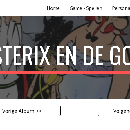
Home
Game - Spellen
Person
ip to main content
Skip to navigat
STERIX EN DE G
Vorige Album >>
Volgen