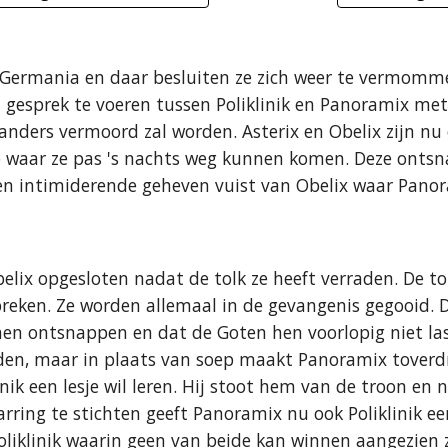
 Germania en daar besluiten ze zich weer te vermomme
 gesprek te voeren tussen Poliklinik en Panoramix met
j anders vermoord zal worden. Asterix en Obelix zijn 
waar ze pas 's nachts weg kunnen komen. Deze ontsn
een intimiderende geheven vuist van Obelix waar Panor
belix opgesloten nadat de tolk ze heeft verraden. De to
 spreken. Ze worden allemaal in de gevangenis gegooid
n ontsnappen en dat de Goten hen voorlopig niet last
den, maar in plaats van soep maakt Panoramix toverdra
klinik een lesje wil leren. Hij stoot hem van de troon 
rring te stichten geeft Panoramix nu ook Poliklinik ee
oliklinik waarin geen van beide kan winnen aangezien 